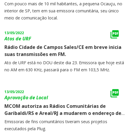
Com pouco mais de 10 mil habitantes, a pequena Ocauçu, no
interior de SP, tem em sua emissora comunitária, seu único
meio de comunicação local.
13/05/2022
Atos de URF
Rádio Cidade de Campos Sales/CE em breve inicia
suas transmissões em FM.
Ato de URF está no DOU deste dia 23. Emissora que hoje está
no AM em 630 KHz, passará para o FM em 103,5 MHz.
13/05/2022
Aprovação de Local
MCOM autoriza as Rádios Comunitárias de
Garibaldi/RS e Areal/RJ a mudarem o endereço de
seus sistemas de transmissão.
Emissoras de fins comunitários tiveram seus projetos
executados pela Plug.