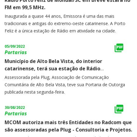
Rádio Porto Feliz de Mondaí/SC em breve estará no
FM em 99,5 MHz.
Inaugurada a quase 44 anos, Emissora é uma das mais
tradicionais e antigas do extremo-oeste catarinense. A Porto
Feliz é a única estação de Rádio em atividade na cidade.
05/09/2022
Portarias
Município de Alto Bela Vista, do interior
catarinense, terá sua estação de Rádio
Comunitária.
Assessorada pela Plug, Associação de Comunicação
Comunitária de Alto Bela Vista, teve sua Portaria de Outorga
publicada nesta segunda-feira.
30/08/2022
Portarias
MCOM autoriza mais três Entidades no Radcom que
são assessoradas pela Plug - Consultoria e Projetos.