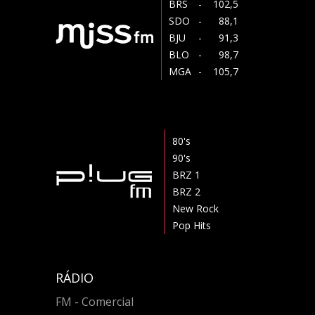
BRS
- 102,5
SDO
- 88,1
BJU
- 91,3
BLO
- 98,7
MGA
- 105,7
80's
90's
BRZ 1
BRZ 2
New Rock
Pop Hits
RÁDIO
FM - Comercial