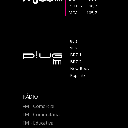
BLO
- 98,7
MGA
- 105,7
80's
90's
BRZ 1
BRZ 2
New Rock
Pop Hits
RÁDIO
FM - Comercial
FM - Comunitária
FM - Educativa