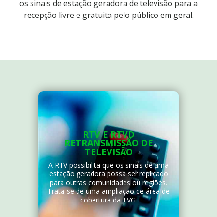
os sinais de estação
geradora de televisão para a
recepção livre e gratuita pelo público em geral.
RTV E RTVD
RETRANSMISSÃO DE
TELEVISÃO
A RTV possibilita que os sinais de uma
estação geradora possa ser replicado
para outras comunidades ou regiões.
Trata-se de uma ampliação de área de
cobertura da TVG.