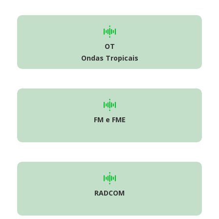
OT
Ondas Tropicais
FM e FME
RADCOM