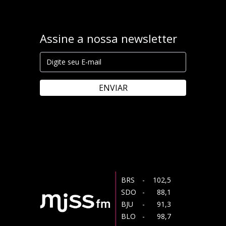
Assine a nossa newsletter
ENVIAR
BRS
- 102,5
SDO
- 88,1
BJU
- 91,3
BLO
- 98,7