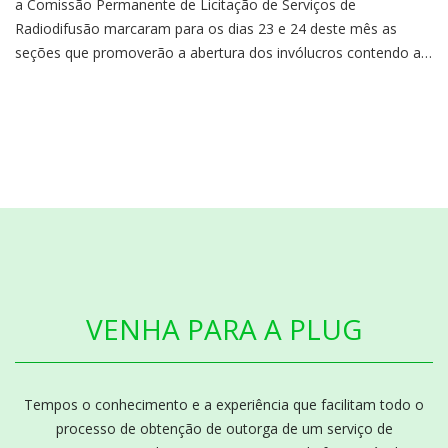
Técnicas de Oito Concorrências.
a Comissão Permanente de Licitação de Serviços de
Radiodifusão marcaram para os dias 23 e 24 deste mês as
seções que promoverão a abertura dos invólucros contendo as
Propostas Técnicas (PT) .
VENHA PARA A PLUG
Tempos o conhecimento e a experiência que facilitam todo o
processo de obtenção de outorga de um serviço de