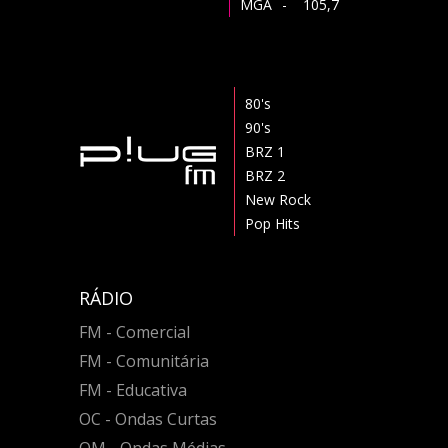
MGA
- 105,7
80's
90's
BRZ 1
BRZ 2
New Rock
Pop Hits
RÁDIO
FM - Comercial
FM - Comunitária
FM - Educativa
OC - Ondas Curtas
OM - Ondas Médias