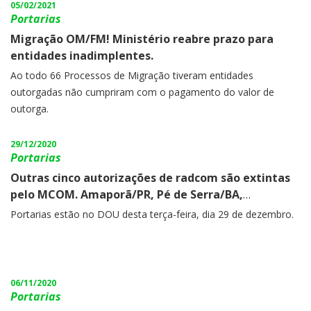
05/02/2021
Portarias
Migração OM/FM! Ministério reabre prazo para
entidades inadimplentes.
Ao todo 66 Processos de Migração tiveram entidades
outorgadas não cumpriram com o pagamento do valor de
outorga.
29/12/2020
Portarias
Outras cinco autorizações de radcom são extintas
pelo MCOM. Amaporã/PR, Pé de Serra/BA,
Cariacica/ES, Nova Belém/MG e Miranda/MS.
Portarias estão no DOU desta terça-feira, dia 29 de dezembro.
06/11/2020
Portarias