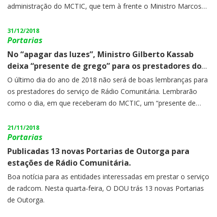
administração do MCTIC, que tem à frente o Ministro Marcos
Pontes.
31/12/2018
Portarias
No “apagar das luzes”, Ministro Gilberto Kassab
deixa “presente de grego” para os prestadores do
serviço de radcom. 131 outorgas extintas.
O último dia do ano de 2018 não será de boas lembranças para
os prestadores do serviço de Rádio Comunitária. Lembrarão
como o dia, em que receberam do MCTIC, um “presente de
grego”.
21/11/2018
Portarias
Publicadas 13 novas Portarias de Outorga para
estações de Rádio Comunitária.
Boa notícia para as entidades interessadas em prestar o serviço
de radcom. Nesta quarta-feira, O DOU trás 13 novas Portarias
de Outorga.