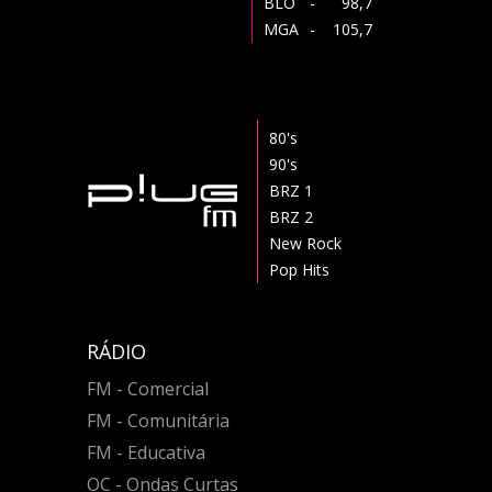
BLO
- 98,7
MGA
- 105,7
80's
90's
BRZ 1
BRZ 2
New Rock
Pop Hits
RÁDIO
FM - Comercial
FM - Comunitária
FM - Educativa
OC - Ondas Curtas