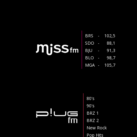
BRS
- 102,5
SDO
- 88,1
BJU
- 91,3
BLO
- 98,7
MGA
- 105,7
80's
90's
BRZ 1
BRZ 2
New Rock
Pop Hits