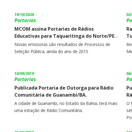
19/10/2020
02
Portarias
Po
MCOM assina Portarias de Rádios
Ra
Educativas para Taquaritinga do Norte/PE
Tu
e Paracuru/CE.
Fa
Novas emissoras são resultados de Processos de
Re
au
Seleção Pública, ainda do ano de 2015
Mi
10/09/2019
06
Portarias
Po
Publicada Portaria de Outorga para Rádio
Pu
Comunitária de Guanambi/BA.
Rá
A cidade de Guanambi, no Estado da Bahia, terá mais
O 
uma estação de Rádio Comunitária.
se
Po