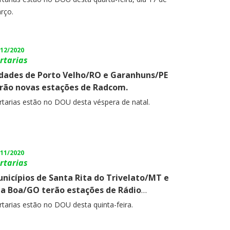
auí/PI.
rço.
/12/2020
rtarias
dades de Porto Velho/RO e Garanhuns/PE
rão novas estações de Radcom.
rtarias estão no DOU desta véspera de natal.
/11/2020
rtarias
nicípios de Santa Rita do Trivelato/MT e
la Boa/GO terão estações de Rádio
munitária.
rtarias estão no DOU desta quinta-feira.