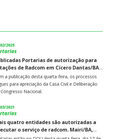
/02/2025
rtarias
blicadas Portarias de autorização para
tações de Radcom em Cícero Dantas/BA,
m Jesus/PI, Doutor Camargo/PR, Currais
m a publicação desta quarta-feira, os processos
vos/RN, São Fernando RN e São
gues para apreciação da Casa Civil e Deliberação
imundo Nonato/PI.
 Congresso Nacional.
/03/2021
rtarias
is quatro entidades são autorizadas a
ecutar o serviço de radcom. Mairi/BA,
arana/BA, Pacajús/CE e Betânia do
rtarias estão no DOU desta quarta-feira, dia 17 de