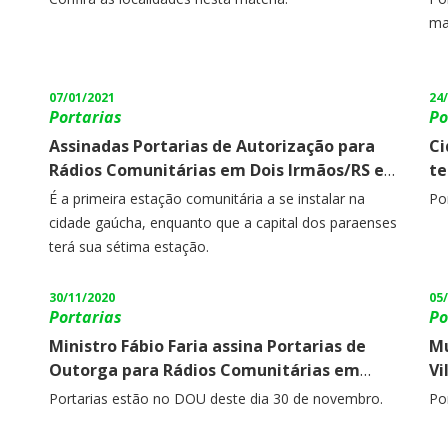
Pi
ma
07/01/2021
24
Portarias
Po
Assinadas Portarias de Autorização para
Ci
Rádios Comunitárias em Dois Irmãos/RS e
te
Belém/PA.
É a primeira estação comunitária a se instalar na
Po
cidade gaúcha, enquanto que a capital dos paraenses
terá sua sétima estação.
30/11/2020
05
Portarias
Po
Ministro Fábio Faria assina Portarias de
Mu
Outorga para Rádios Comunitárias em
Vi
Guarani de Goiás/GO e Marmelópolis/MG.
Co
Portarias estão no DOU deste dia 30 de novembro.
Po