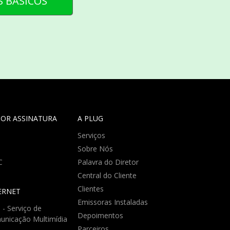
S BÁSICOS
POR ASSINATURA
A PLUG
H
Serviços
Sobre Nós
C
Palavra do Diretor
Central do Cliente
Clientes
ERNET
Emissoras Instaladas
- Serviço de
Depoimentos
unicação Multimídia
Parceiros