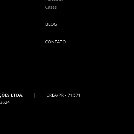
Cases
BLOG
CONTATO
|
ÇÕES LTDA.
CREA/PR - 71.571
3624