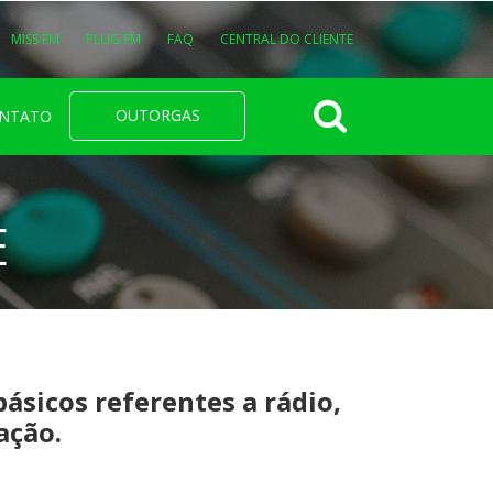
MISS FM
PLUG FM
FAQ
CENTRAL DO CLIENTE
OUTORGAS
NTATO
E
básicos referentes a rádio,
ação.