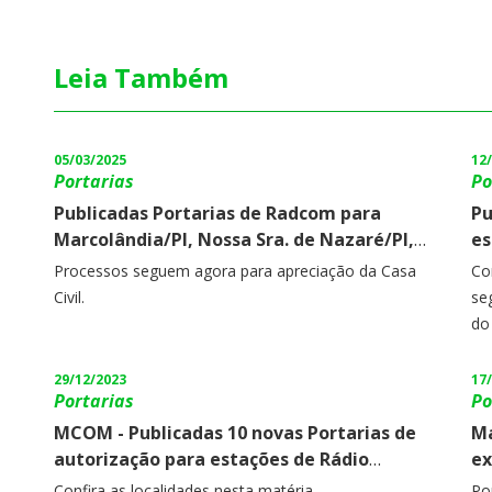
Leia Também
05/03/2025
12
Portarias
Po
Publicadas Portarias de Radcom para
Pu
Marcolândia/PI, Nossa Sra. de Nazaré/PI,
es
São Miguel do Fidalgo/PI, Cajazeiras/PI,
Bo
Processos seguem agora para apreciação da Casa
Co
São João do Arraial/PI e Cajapió/MA.
No
Civil.
se
Ra
do
29/12/2023
17
Portarias
Po
MCOM - Publicadas 10 novas Portarias de
Ma
autorização para estações de Rádio
ex
Comunitária.
Can
Confira as localidades nesta matéria.
Po