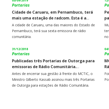
05/09/2019
12
Portarias
Po
Cidade de Caruaru, em Pernambuco, terá
Pe
mais uma estação de radcom. Esta é a
pa
sexta autorização concedida no município.
em
A cidade de Caruaru, uma das maiores do Estado de
Mu
Pernambuco, terá sua sexta emissora de rádio
te
comunitária.
no
es
31/12/2018
04
Portarias
Po
Publicadas três Portarias de Outorga para
MC
emissoras de Rádio Comunitária.
Rá
Floresta/PE, Almirante Tamandaré/PR e
To
Antes de encerrar sua gestão à frente do MCTIC, o
Fo
Montividiu/GO!
Ministro Gilberto Kassab assinou mais três Portarias
Por
de Outorga para estações de Rádio Comunitária.