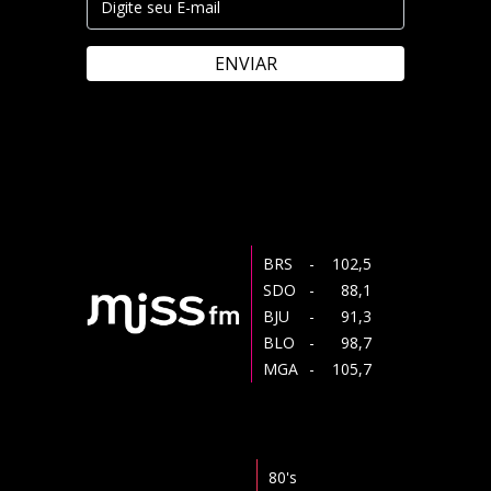
ENVIAR
BRS
- 102,5
SDO
- 88,1
BJU
- 91,3
BLO
- 98,7
MGA
- 105,7
80's