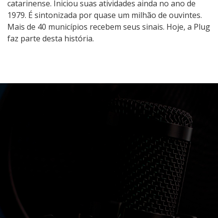
catarinense. Iniciou suas atividades ainda no ano de
1979. É sintonizada por quase um milhão de ouvintes.
Mais de 40 municípios recebem seus sinais. Hoje, a Plug
faz parte desta história.