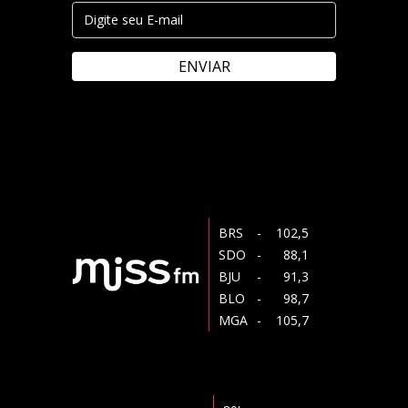
ENVIAR
BRS
- 102,5
SDO
- 88,1
BJU
- 91,3
BLO
- 98,7
MGA
- 105,7