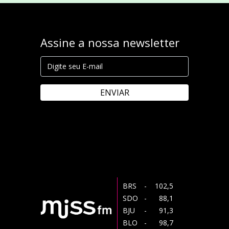
Assine a nossa newsletter
ENVIAR
BRS
- 102,5
SDO
- 88,1
BJU
- 91,3
BLO
- 98,7