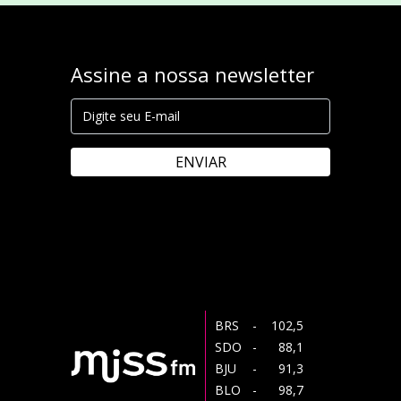
Assine a nossa newsletter
ENVIAR
BRS
- 102,5
SDO
- 88,1
BJU
- 91,3
BLO
- 98,7