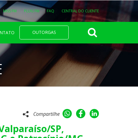
MISS FM
PLUG FM
FAQ
CENTRAL DO CLIENTE
OUTORGAS
NTATO
E
Compartilhe
Valparaíso/SP,