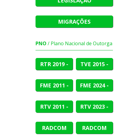
LEGISLAÇÃO
MIGRAÇÕES
PNO
/ Plano Nacional de Outorga
RTR
2019 -
TVE
2015 -
2021
2019
FME
2011 -
FME
2024 -
2019
2026
RTV
2011 -
RTV
2023 -
2012
2025
RADCOM
RADCOM