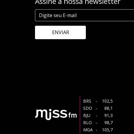
Assine a nossa newsletter
ENVIAR
BRS
- 102,5
SDO
- 88,1
BJU
- 91,3
BLO
- 98,7
MGA
- 105,7