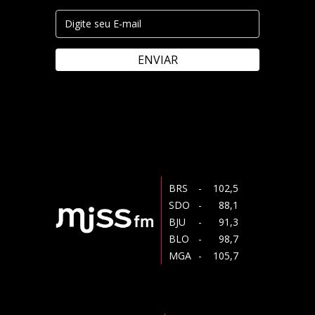
ENVIAR
BRS
- 102,5
SDO
- 88,1
BJU
- 91,3
BLO
- 98,7
MGA
- 105,7