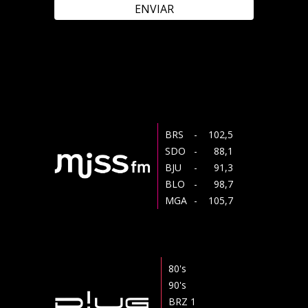
ENVIAR
BRS
- 102,5
SDO
- 88,1
BJU
- 91,3
BLO
- 98,7
MGA
- 105,7
80's
90's
BRZ 1