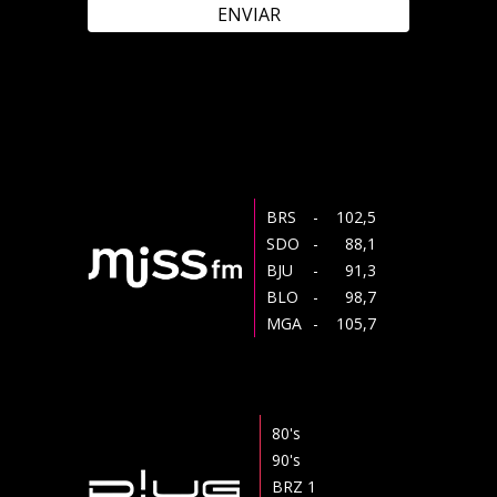
ENVIAR
BRS
- 102,5
SDO
- 88,1
BJU
- 91,3
BLO
- 98,7
MGA
- 105,7
80's
90's
BRZ 1